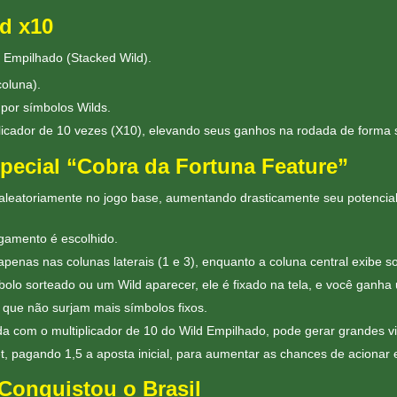
ld x10
d Empilhado (Stacked Wild).
oluna).
 por símbolos Wilds.
icador de 10 vezes (X10), elevando seus ganhos na rodada de forma si
ecial “Cobra da Fortuna Feature”
aleatoriamente no jogo base, aumentando drasticamente seu potencia
gamento é escolhido.
penas nas colunas laterais (1 e 3), enquanto a coluna central exibe 
olo sorteado ou um Wild aparecer, ele é fixado na tela, e você ganha um
 que não surjam mais símbolos fixos.
a com o multiplicador de 10 do Wild Empilhado, pode gerar grandes vit
t, pagando 1,5 a aposta inicial, para aumentar as chances de acionar 
Conquistou o Brasil