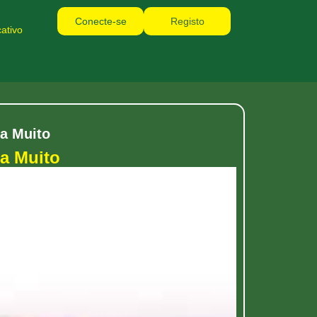
Conecte-se
Registo
cativo
ga Muito
a Muito